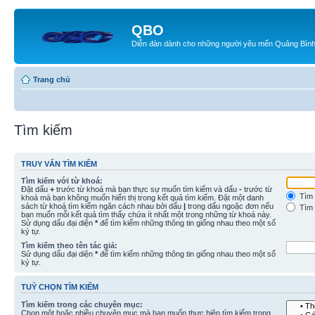
QBO
Diễn đàn dành cho những người yêu mến Quảng Bìn
Trang chủ
Tìm kiếm
TRUY VẤN TÌM KIẾM
Tìm kiếm với từ khoá:
Đặt dấu
+
trước từ khoá mà bạn thực sự muốn tìm kiếm và dấu
-
trước từ
Tìm 
khoá mà bạn không muốn hiển thị trong kết quả tìm kiếm. Đặt một danh
sách từ khoá tìm kiếm ngăn cách nhau bởi dấu
|
trong dấu ngoặc đơn nếu
Tìm 
bạn muốn mỗi kết quả tìm thấy chứa ít nhất một trong những từ khoá này.
Sử dụng dấu đại diện
*
để tìm kiếm những thông tin giống nhau theo một số
ký tự.
Tìm kiếm theo tên tác giả:
Sử dụng dấu đại diện
*
để tìm kiếm những thông tin giống nhau theo một số
ký tự.
TUỲ CHỌN TÌM KIẾM
Tìm kiếm trong các chuyên mục:
Chọn một hoặc nhiều chuyên mục mà bạn muốn thực hiện tìm kiếm trong