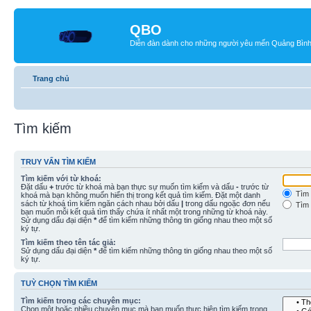
QBO
Diễn đàn dành cho những người yêu mến Quảng Bìn
Trang chủ
Tìm kiếm
TRUY VẤN TÌM KIẾM
Tìm kiếm với từ khoá:
Đặt dấu
+
trước từ khoá mà bạn thực sự muốn tìm kiếm và dấu
-
trước từ
Tìm 
khoá mà bạn không muốn hiển thị trong kết quả tìm kiếm. Đặt một danh
sách từ khoá tìm kiếm ngăn cách nhau bởi dấu
|
trong dấu ngoặc đơn nếu
Tìm 
bạn muốn mỗi kết quả tìm thấy chứa ít nhất một trong những từ khoá này.
Sử dụng dấu đại diện
*
để tìm kiếm những thông tin giống nhau theo một số
ký tự.
Tìm kiếm theo tên tác giả:
Sử dụng dấu đại diện
*
để tìm kiếm những thông tin giống nhau theo một số
ký tự.
TUỲ CHỌN TÌM KIẾM
Tìm kiếm trong các chuyên mục:
Chọn một hoặc nhiều chuyên mục mà bạn muốn thực hiện tìm kiếm trong