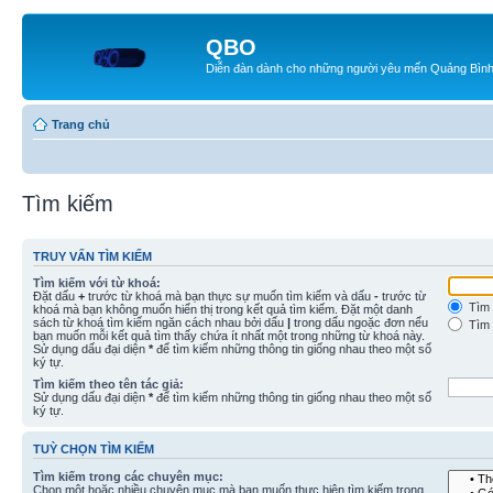
QBO
Diễn đàn dành cho những người yêu mến Quảng Bìn
Trang chủ
Tìm kiếm
TRUY VẤN TÌM KIẾM
Tìm kiếm với từ khoá:
Đặt dấu
+
trước từ khoá mà bạn thực sự muốn tìm kiếm và dấu
-
trước từ
Tìm 
khoá mà bạn không muốn hiển thị trong kết quả tìm kiếm. Đặt một danh
sách từ khoá tìm kiếm ngăn cách nhau bởi dấu
|
trong dấu ngoặc đơn nếu
Tìm 
bạn muốn mỗi kết quả tìm thấy chứa ít nhất một trong những từ khoá này.
Sử dụng dấu đại diện
*
để tìm kiếm những thông tin giống nhau theo một số
ký tự.
Tìm kiếm theo tên tác giả:
Sử dụng dấu đại diện
*
để tìm kiếm những thông tin giống nhau theo một số
ký tự.
TUỲ CHỌN TÌM KIẾM
Tìm kiếm trong các chuyên mục:
Chọn một hoặc nhiều chuyên mục mà bạn muốn thực hiện tìm kiếm trong