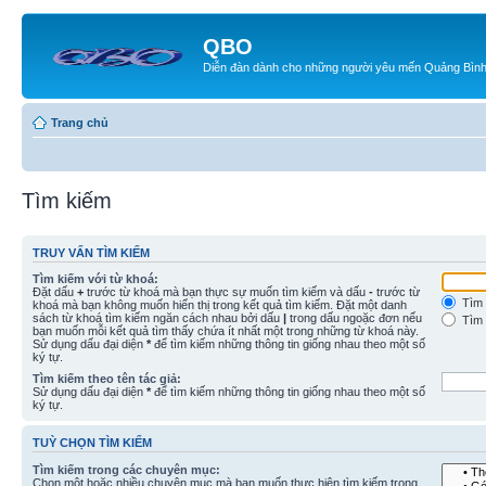
QBO
Diễn đàn dành cho những người yêu mến Quảng Bìn
Trang chủ
Tìm kiếm
TRUY VẤN TÌM KIẾM
Tìm kiếm với từ khoá:
Đặt dấu
+
trước từ khoá mà bạn thực sự muốn tìm kiếm và dấu
-
trước từ
Tìm 
khoá mà bạn không muốn hiển thị trong kết quả tìm kiếm. Đặt một danh
sách từ khoá tìm kiếm ngăn cách nhau bởi dấu
|
trong dấu ngoặc đơn nếu
Tìm 
bạn muốn mỗi kết quả tìm thấy chứa ít nhất một trong những từ khoá này.
Sử dụng dấu đại diện
*
để tìm kiếm những thông tin giống nhau theo một số
ký tự.
Tìm kiếm theo tên tác giả:
Sử dụng dấu đại diện
*
để tìm kiếm những thông tin giống nhau theo một số
ký tự.
TUỲ CHỌN TÌM KIẾM
Tìm kiếm trong các chuyên mục:
Chọn một hoặc nhiều chuyên mục mà bạn muốn thực hiện tìm kiếm trong