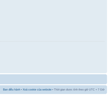
Ban điều hành
•
Xoá cookie của website
• Thời gian được tính theo giờ UTC + 7 Giờ