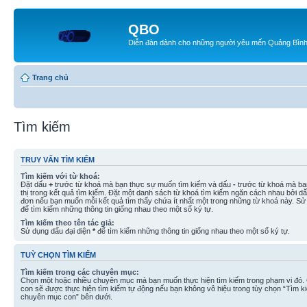
QBO
Diễn đàn dành cho những người yêu mến Quảng Bìn
Trang chủ
Tìm kiếm
TRUY VẤN TÌM KIẾM
Tìm kiếm với từ khoá:
Đặt dấu
+
trước từ khoá mà bạn thực sự muốn tìm kiếm và dấu
-
trước từ khoá mà bạ
thị trong kết quả tìm kiếm. Đặt một danh sách từ khoá tìm kiếm ngăn cách nhau bởi d
đơn nếu bạn muốn mỗi kết quả tìm thấy chứa ít nhất một trong những từ khoá này. Sử
để tìm kiếm những thông tin giống nhau theo một số ký tự.
Tìm kiếm theo tên tác giả:
Sử dụng dấu đại diện
*
để tìm kiếm những thông tin giống nhau theo một số ký tự.
TUỲ CHỌN TÌM KIẾM
Tìm kiếm trong các chuyên mục:
Chọn một hoặc nhiều chuyên mục mà bạn muốn thực hiện tìm kiếm trong phạm vi đó
con sẽ được thực hiện tìm kiếm tự động nếu bạn không vô hiệu trong tùy chọn “Tìm k
chuyên mục con” bên dưới.