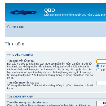
QBO
Diễn đàn dành cho những người yêu mến Quảng Bìn
Trang chủ
Tìm kiếm
TRUY VẤN TÌM KIẾM
Tìm kiếm với từ khoá:
Đặt dấu
+
trước từ khoá mà bạn thực sự muốn tìm kiếm và dấu
-
trước từ
Tìm 
khoá mà bạn không muốn hiển thị trong kết quả tìm kiếm. Đặt một danh
sách từ khoá tìm kiếm ngăn cách nhau bởi dấu
|
trong dấu ngoặc đơn nếu
Tìm 
bạn muốn mỗi kết quả tìm thấy chứa ít nhất một trong những từ khoá này.
Sử dụng dấu đại diện
*
để tìm kiếm những thông tin giống nhau theo một số
ký tự.
Tìm kiếm theo tên tác giả:
Sử dụng dấu đại diện
*
để tìm kiếm những thông tin giống nhau theo một số
ký tự.
TUỲ CHỌN TÌM KIẾM
Tìm kiếm trong các chuyên mục:
Chọn một hoặc nhiều chuyên mục mà bạn muốn thực hiện tìm kiếm trong