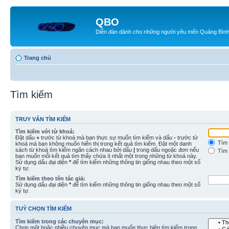
QBO
Diễn đàn dành cho những người yêu mến Quảng Bìn
Trang chủ
Tìm kiếm
TRUY VẤN TÌM KIẾM
Tìm kiếm với từ khoá:
Đặt dấu
+
trước từ khoá mà bạn thực sự muốn tìm kiếm và dấu
-
trước từ
Tìm 
khoá mà bạn không muốn hiển thị trong kết quả tìm kiếm. Đặt một danh
sách từ khoá tìm kiếm ngăn cách nhau bởi dấu
|
trong dấu ngoặc đơn nếu
Tìm 
bạn muốn mỗi kết quả tìm thấy chứa ít nhất một trong những từ khoá này.
Sử dụng dấu đại diện
*
để tìm kiếm những thông tin giống nhau theo một số
ký tự.
Tìm kiếm theo tên tác giả:
Sử dụng dấu đại diện
*
để tìm kiếm những thông tin giống nhau theo một số
ký tự.
TUỲ CHỌN TÌM KIẾM
Tìm kiếm trong các chuyên mục:
Chọn một hoặc nhiều chuyên mục mà bạn muốn thực hiện tìm kiếm trong