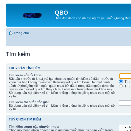
QBO
Diễn đàn dành cho những người yêu mến Quảng Bìn
Trang chủ
Tìm kiếm
TRUY VẤN TÌM KIẾM
Tìm kiếm với từ khoá:
Đặt dấu
+
trước từ khoá mà bạn thực sự muốn tìm kiếm và dấu
-
trước từ
Tìm 
khoá mà bạn không muốn hiển thị trong kết quả tìm kiếm. Đặt một danh
sách từ khoá tìm kiếm ngăn cách nhau bởi dấu
|
trong dấu ngoặc đơn nếu
Tìm 
bạn muốn mỗi kết quả tìm thấy chứa ít nhất một trong những từ khoá này.
Sử dụng dấu đại diện
*
để tìm kiếm những thông tin giống nhau theo một số
ký tự.
Tìm kiếm theo tên tác giả:
Sử dụng dấu đại diện
*
để tìm kiếm những thông tin giống nhau theo một số
ký tự.
TUỲ CHỌN TÌM KIẾM
Tìm kiếm trong các chuyên mục:
Chọn một hoặc nhiều chuyên mục mà bạn muốn thực hiện tìm kiếm trong