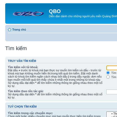
QBO
Diễn đàn dành cho những người yêu mến Quảng Bìn
Trang chủ
Tìm kiếm
TRUY VẤN TÌM KIẾM
Tìm kiếm với từ khoá:
Đặt dấu
+
trước từ khoá mà bạn thực sự muốn tìm kiếm và dấu
-
trước từ
Tìm 
khoá mà bạn không muốn hiển thị trong kết quả tìm kiếm. Đặt một danh
sách từ khoá tìm kiếm ngăn cách nhau bởi dấu
|
trong dấu ngoặc đơn nếu
Tìm 
bạn muốn mỗi kết quả tìm thấy chứa ít nhất một trong những từ khoá này.
Sử dụng dấu đại diện
*
để tìm kiếm những thông tin giống nhau theo một số
ký tự.
Tìm kiếm theo tên tác giả:
Sử dụng dấu đại diện
*
để tìm kiếm những thông tin giống nhau theo một số
ký tự.
TUỲ CHỌN TÌM KIẾM
Tìm kiếm trong các chuyên mục:
Chọn một hoặc nhiều chuyên mục mà bạn muốn thực hiện tìm kiếm trong