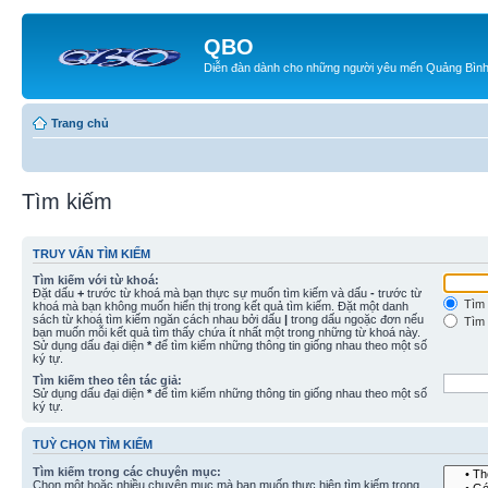
QBO
Diễn đàn dành cho những người yêu mến Quảng Bìn
Trang chủ
Tìm kiếm
TRUY VẤN TÌM KIẾM
Tìm kiếm với từ khoá:
Đặt dấu
+
trước từ khoá mà bạn thực sự muốn tìm kiếm và dấu
-
trước từ
Tìm 
khoá mà bạn không muốn hiển thị trong kết quả tìm kiếm. Đặt một danh
sách từ khoá tìm kiếm ngăn cách nhau bởi dấu
|
trong dấu ngoặc đơn nếu
Tìm 
bạn muốn mỗi kết quả tìm thấy chứa ít nhất một trong những từ khoá này.
Sử dụng dấu đại diện
*
để tìm kiếm những thông tin giống nhau theo một số
ký tự.
Tìm kiếm theo tên tác giả:
Sử dụng dấu đại diện
*
để tìm kiếm những thông tin giống nhau theo một số
ký tự.
TUỲ CHỌN TÌM KIẾM
Tìm kiếm trong các chuyên mục:
Chọn một hoặc nhiều chuyên mục mà bạn muốn thực hiện tìm kiếm trong