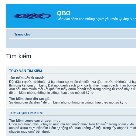
QBO
Diễn đàn dành cho những người yêu mến Quảng Bìn
Trang chủ
Tìm kiếm
TRUY VẤN TÌM KIẾM
Tìm kiếm với từ khoá:
Đặt dấu
+
trước từ khoá mà bạn thực sự muốn tìm kiếm và dấu
-
trước từ khoá mà bạ
thị trong kết quả tìm kiếm. Đặt một danh sách từ khoá tìm kiếm ngăn cách nhau bởi d
đơn nếu bạn muốn mỗi kết quả tìm thấy chứa ít nhất một trong những từ khoá này. Sử
để tìm kiếm những thông tin giống nhau theo một số ký tự.
Tìm kiếm theo tên tác giả:
Sử dụng dấu đại diện
*
để tìm kiếm những thông tin giống nhau theo một số ký tự.
TUỲ CHỌN TÌM KIẾM
Tìm kiếm trong các chuyên mục:
Chọn một hoặc nhiều chuyên mục mà bạn muốn thực hiện tìm kiếm trong phạm vi đó
con sẽ được thực hiện tìm kiếm tự động nếu bạn không vô hiệu trong tùy chọn “Tìm k
chuyên mục con” bên dưới.