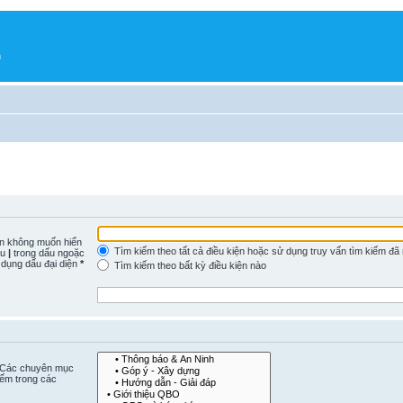
h
n không muốn hiển
Tìm kiếm theo tất cả điều kiện hoặc sử dụng truy vấn tìm kiếm đã
ấu
|
trong dấu ngoặc
 dụng dấu đại diện
*
Tìm kiếm theo bất kỳ điều kiện nào
. Các chuyên mục
iếm trong các