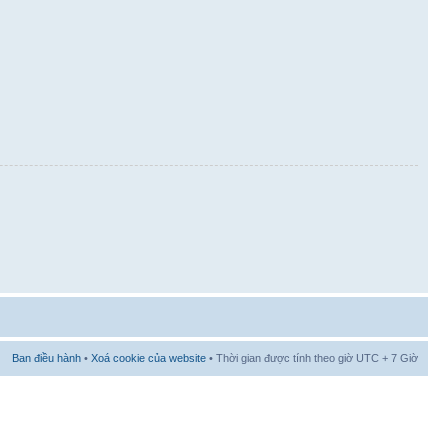
Ban điều hành
•
Xoá cookie của website
• Thời gian được tính theo giờ UTC + 7 Giờ