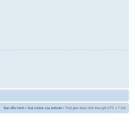
Ban điều hành
•
Xoá cookie của website
• Thời gian được tính theo giờ UTC + 7 Giờ