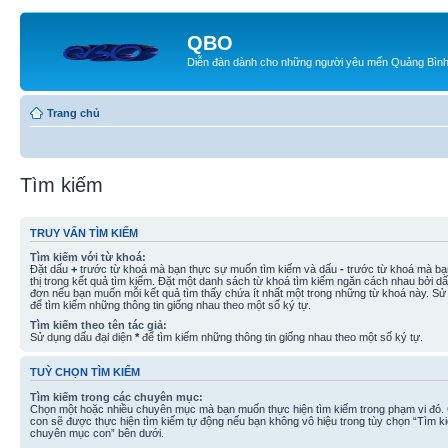
QBO
Diễn đàn dành cho những người yêu mến Quảng Bìn
Trang chủ
Tìm kiếm
TRUY VẤN TÌM KIẾM
Tìm kiếm với từ khoá:
Đặt dấu
+
trước từ khoá mà bạn thực sự muốn tìm kiếm và dấu
-
trước từ khoá mà bạ
thị trong kết quả tìm kiếm. Đặt một danh sách từ khoá tìm kiếm ngăn cách nhau bởi d
đơn nếu bạn muốn mỗi kết quả tìm thấy chứa ít nhất một trong những từ khoá này. Sử
để tìm kiếm những thông tin giống nhau theo một số ký tự.
Tìm kiếm theo tên tác giả:
Sử dụng dấu đại diện
*
để tìm kiếm những thông tin giống nhau theo một số ký tự.
TUỲ CHỌN TÌM KIẾM
Tìm kiếm trong các chuyên mục:
Chọn một hoặc nhiều chuyên mục mà bạn muốn thực hiện tìm kiếm trong phạm vi đó
con sẽ được thực hiện tìm kiếm tự động nếu bạn không vô hiệu trong tùy chọn “Tìm k
chuyên mục con” bên dưới.