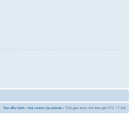
Ban điều hành
•
Xoá cookie của website
• Thời gian được tính theo giờ UTC + 7 Giờ