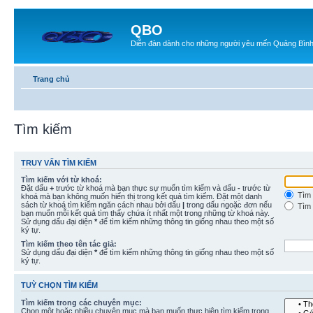
QBO
Diễn đàn dành cho những người yêu mến Quảng Bìn
Trang chủ
Tìm kiếm
TRUY VẤN TÌM KIẾM
Tìm kiếm với từ khoá:
Đặt dấu
+
trước từ khoá mà bạn thực sự muốn tìm kiếm và dấu
-
trước từ
Tìm 
khoá mà bạn không muốn hiển thị trong kết quả tìm kiếm. Đặt một danh
sách từ khoá tìm kiếm ngăn cách nhau bởi dấu
|
trong dấu ngoặc đơn nếu
Tìm 
bạn muốn mỗi kết quả tìm thấy chứa ít nhất một trong những từ khoá này.
Sử dụng dấu đại diện
*
để tìm kiếm những thông tin giống nhau theo một số
ký tự.
Tìm kiếm theo tên tác giả:
Sử dụng dấu đại diện
*
để tìm kiếm những thông tin giống nhau theo một số
ký tự.
TUỲ CHỌN TÌM KIẾM
Tìm kiếm trong các chuyên mục:
Chọn một hoặc nhiều chuyên mục mà bạn muốn thực hiện tìm kiếm trong