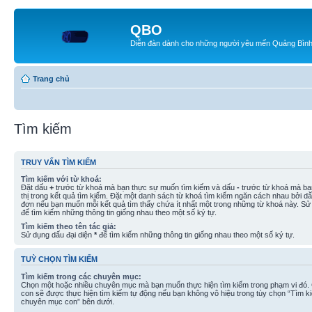
QBO
Diễn đàn dành cho những người yêu mến Quảng Bìn
Trang chủ
Tìm kiếm
TRUY VẤN TÌM KIẾM
Tìm kiếm với từ khoá:
Đặt dấu
+
trước từ khoá mà bạn thực sự muốn tìm kiếm và dấu
-
trước từ khoá mà bạ
thị trong kết quả tìm kiếm. Đặt một danh sách từ khoá tìm kiếm ngăn cách nhau bởi d
đơn nếu bạn muốn mỗi kết quả tìm thấy chứa ít nhất một trong những từ khoá này. Sử
để tìm kiếm những thông tin giống nhau theo một số ký tự.
Tìm kiếm theo tên tác giả:
Sử dụng dấu đại diện
*
để tìm kiếm những thông tin giống nhau theo một số ký tự.
TUỲ CHỌN TÌM KIẾM
Tìm kiếm trong các chuyên mục:
Chọn một hoặc nhiều chuyên mục mà bạn muốn thực hiện tìm kiếm trong phạm vi đó
con sẽ được thực hiện tìm kiếm tự động nếu bạn không vô hiệu trong tùy chọn “Tìm k
chuyên mục con” bên dưới.