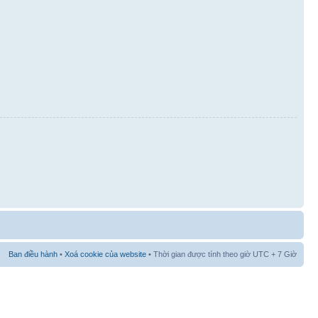
Ban điều hành
•
Xoá cookie của website
• Thời gian được tính theo giờ UTC + 7 Giờ