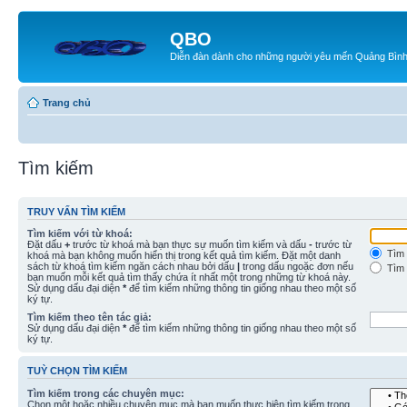
QBO
Diễn đàn dành cho những người yêu mến Quảng Bìn
Trang chủ
Tìm kiếm
TRUY VẤN TÌM KIẾM
Tìm kiếm với từ khoá:
Đặt dấu
+
trước từ khoá mà bạn thực sự muốn tìm kiếm và dấu
-
trước từ
Tìm 
khoá mà bạn không muốn hiển thị trong kết quả tìm kiếm. Đặt một danh
sách từ khoá tìm kiếm ngăn cách nhau bởi dấu
|
trong dấu ngoặc đơn nếu
Tìm 
bạn muốn mỗi kết quả tìm thấy chứa ít nhất một trong những từ khoá này.
Sử dụng dấu đại diện
*
để tìm kiếm những thông tin giống nhau theo một số
ký tự.
Tìm kiếm theo tên tác giả:
Sử dụng dấu đại diện
*
để tìm kiếm những thông tin giống nhau theo một số
ký tự.
TUỲ CHỌN TÌM KIẾM
Tìm kiếm trong các chuyên mục:
Chọn một hoặc nhiều chuyên mục mà bạn muốn thực hiện tìm kiếm trong