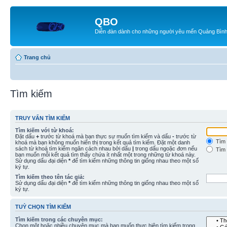
QBO
Diễn đàn dành cho những người yêu mến Quảng Bìn
Trang chủ
Tìm kiếm
TRUY VẤN TÌM KIẾM
Tìm kiếm với từ khoá:
Đặt dấu
+
trước từ khoá mà bạn thực sự muốn tìm kiếm và dấu
-
trước từ
Tìm 
khoá mà bạn không muốn hiển thị trong kết quả tìm kiếm. Đặt một danh
sách từ khoá tìm kiếm ngăn cách nhau bởi dấu
|
trong dấu ngoặc đơn nếu
Tìm 
bạn muốn mỗi kết quả tìm thấy chứa ít nhất một trong những từ khoá này.
Sử dụng dấu đại diện
*
để tìm kiếm những thông tin giống nhau theo một số
ký tự.
Tìm kiếm theo tên tác giả:
Sử dụng dấu đại diện
*
để tìm kiếm những thông tin giống nhau theo một số
ký tự.
TUỲ CHỌN TÌM KIẾM
Tìm kiếm trong các chuyên mục:
Chọn một hoặc nhiều chuyên mục mà bạn muốn thực hiện tìm kiếm trong