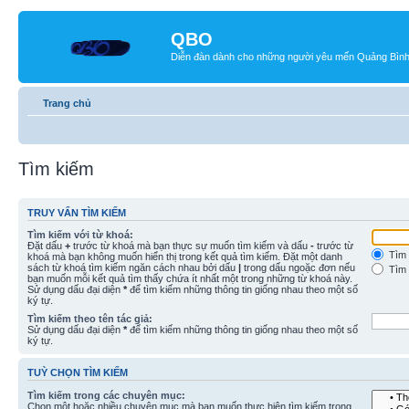
QBO
Diễn đàn dành cho những người yêu mến Quảng Bìn
Trang chủ
Tìm kiếm
TRUY VẤN TÌM KIẾM
Tìm kiếm với từ khoá:
Đặt dấu
+
trước từ khoá mà bạn thực sự muốn tìm kiếm và dấu
-
trước từ
Tìm 
khoá mà bạn không muốn hiển thị trong kết quả tìm kiếm. Đặt một danh
sách từ khoá tìm kiếm ngăn cách nhau bởi dấu
|
trong dấu ngoặc đơn nếu
Tìm 
bạn muốn mỗi kết quả tìm thấy chứa ít nhất một trong những từ khoá này.
Sử dụng dấu đại diện
*
để tìm kiếm những thông tin giống nhau theo một số
ký tự.
Tìm kiếm theo tên tác giả:
Sử dụng dấu đại diện
*
để tìm kiếm những thông tin giống nhau theo một số
ký tự.
TUỲ CHỌN TÌM KIẾM
Tìm kiếm trong các chuyên mục:
Chọn một hoặc nhiều chuyên mục mà bạn muốn thực hiện tìm kiếm trong