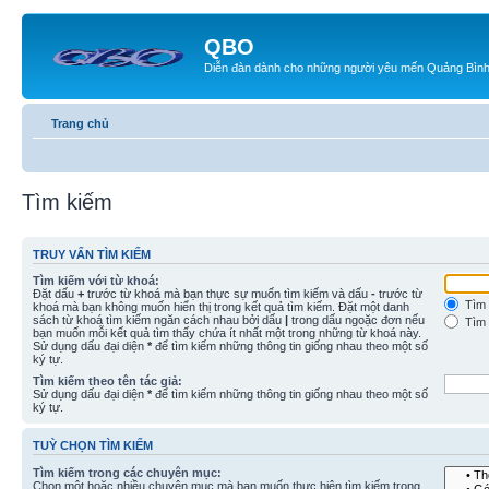
QBO
Diễn đàn dành cho những người yêu mến Quảng Bìn
Trang chủ
Tìm kiếm
TRUY VẤN TÌM KIẾM
Tìm kiếm với từ khoá:
Đặt dấu
+
trước từ khoá mà bạn thực sự muốn tìm kiếm và dấu
-
trước từ
Tìm 
khoá mà bạn không muốn hiển thị trong kết quả tìm kiếm. Đặt một danh
sách từ khoá tìm kiếm ngăn cách nhau bởi dấu
|
trong dấu ngoặc đơn nếu
Tìm 
bạn muốn mỗi kết quả tìm thấy chứa ít nhất một trong những từ khoá này.
Sử dụng dấu đại diện
*
để tìm kiếm những thông tin giống nhau theo một số
ký tự.
Tìm kiếm theo tên tác giả:
Sử dụng dấu đại diện
*
để tìm kiếm những thông tin giống nhau theo một số
ký tự.
TUỲ CHỌN TÌM KIẾM
Tìm kiếm trong các chuyên mục:
Chọn một hoặc nhiều chuyên mục mà bạn muốn thực hiện tìm kiếm trong