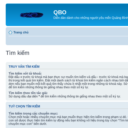
QBO
Diễn đàn dành cho những người yêu mến Quảng Bìn
Trang chủ
Tìm kiếm
TRUY VẤN TÌM KIẾM
Tìm kiếm với từ khoá:
Đặt dấu
+
trước từ khoá mà bạn thực sự muốn tìm kiếm và dấu
-
trước từ khoá mà bạ
thị trong kết quả tìm kiếm. Đặt một danh sách từ khoá tìm kiếm ngăn cách nhau bởi d
đơn nếu bạn muốn mỗi kết quả tìm thấy chứa ít nhất một trong những từ khoá này. Sử
để tìm kiếm những thông tin giống nhau theo một số ký tự.
Tìm kiếm theo tên tác giả:
Sử dụng dấu đại diện
*
để tìm kiếm những thông tin giống nhau theo một số ký tự.
TUỲ CHỌN TÌM KIẾM
Tìm kiếm trong các chuyên mục:
Chọn một hoặc nhiều chuyên mục mà bạn muốn thực hiện tìm kiếm trong phạm vi đó
con sẽ được thực hiện tìm kiếm tự động nếu bạn không vô hiệu trong tùy chọn “Tìm k
chuyên mục con” bên dưới.