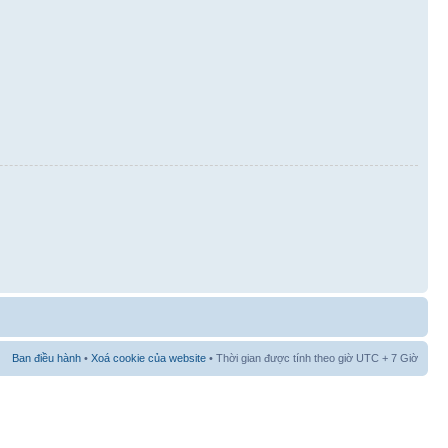
Ban điều hành
•
Xoá cookie của website
• Thời gian được tính theo giờ UTC + 7 Giờ