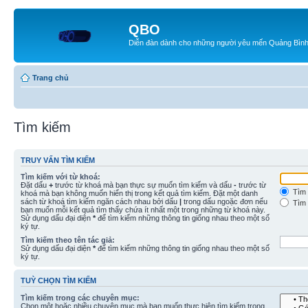
QBO
Diễn đàn dành cho những người yêu mến Quảng Bìn
Trang chủ
Tìm kiếm
TRUY VẤN TÌM KIẾM
Tìm kiếm với từ khoá:
Đặt dấu
+
trước từ khoá mà bạn thực sự muốn tìm kiếm và dấu
-
trước từ
Tìm 
khoá mà bạn không muốn hiển thị trong kết quả tìm kiếm. Đặt một danh
sách từ khoá tìm kiếm ngăn cách nhau bởi dấu
|
trong dấu ngoặc đơn nếu
Tìm 
bạn muốn mỗi kết quả tìm thấy chứa ít nhất một trong những từ khoá này.
Sử dụng dấu đại diện
*
để tìm kiếm những thông tin giống nhau theo một số
ký tự.
Tìm kiếm theo tên tác giả:
Sử dụng dấu đại diện
*
để tìm kiếm những thông tin giống nhau theo một số
ký tự.
TUỲ CHỌN TÌM KIẾM
Tìm kiếm trong các chuyên mục:
Chọn một hoặc nhiều chuyên mục mà bạn muốn thực hiện tìm kiếm trong