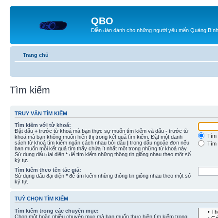
QBO
Diễn đàn dành cho những người yêu mến Quảng Bìn
Trang chủ
Tìm kiếm
TRUY VẤN TÌM KIẾM
Tìm kiếm với từ khoá:
Đặt dấu
+
trước từ khoá mà bạn thực sự muốn tìm kiếm và dấu
-
trước từ
Tìm 
khoá mà bạn không muốn hiển thị trong kết quả tìm kiếm. Đặt một danh
sách từ khoá tìm kiếm ngăn cách nhau bởi dấu
|
trong dấu ngoặc đơn nếu
Tìm 
bạn muốn mỗi kết quả tìm thấy chứa ít nhất một trong những từ khoá này.
Sử dụng dấu đại diện
*
để tìm kiếm những thông tin giống nhau theo một số
ký tự.
Tìm kiếm theo tên tác giả:
Sử dụng dấu đại diện
*
để tìm kiếm những thông tin giống nhau theo một số
ký tự.
TUỲ CHỌN TÌM KIẾM
Tìm kiếm trong các chuyên mục:
Chọn một hoặc nhiều chuyên mục mà bạn muốn thực hiện tìm kiếm trong