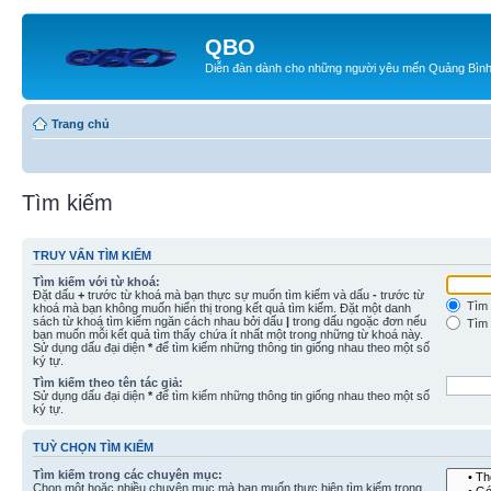
QBO
Diễn đàn dành cho những người yêu mến Quảng Bìn
Trang chủ
Tìm kiếm
TRUY VẤN TÌM KIẾM
Tìm kiếm với từ khoá:
Đặt dấu
+
trước từ khoá mà bạn thực sự muốn tìm kiếm và dấu
-
trước từ
Tìm 
khoá mà bạn không muốn hiển thị trong kết quả tìm kiếm. Đặt một danh
sách từ khoá tìm kiếm ngăn cách nhau bởi dấu
|
trong dấu ngoặc đơn nếu
Tìm 
bạn muốn mỗi kết quả tìm thấy chứa ít nhất một trong những từ khoá này.
Sử dụng dấu đại diện
*
để tìm kiếm những thông tin giống nhau theo một số
ký tự.
Tìm kiếm theo tên tác giả:
Sử dụng dấu đại diện
*
để tìm kiếm những thông tin giống nhau theo một số
ký tự.
TUỲ CHỌN TÌM KIẾM
Tìm kiếm trong các chuyên mục:
Chọn một hoặc nhiều chuyên mục mà bạn muốn thực hiện tìm kiếm trong