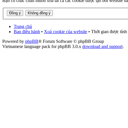
Bạn có chắc chắn muốn xoá tất cả các cookie được tạo bởi website n
Trang chủ
Ban điều hành
•
Xoá cookie của website
• Thời gian được tính
Powered by
phpBB
® Forum Software © phpBB Group
Vietnamese language pack for phpBB 3.0.x
download and support
.