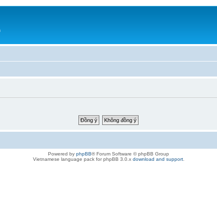
h
Powered by
phpBB
® Forum Software © phpBB Group
Vietnamese language pack for phpBB 3.0.x
download and support
.