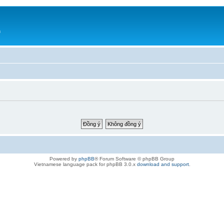
h
Powered by
phpBB
® Forum Software © phpBB Group
Vietnamese language pack for phpBB 3.0.x
download and support
.