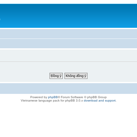
h
Powered by
phpBB
® Forum Software © phpBB Group
Vietnamese language pack for phpBB 3.0.x
download and support
.