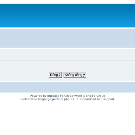
h
Powered by
phpBB
® Forum Software © phpBB Group
Vietnamese language pack for phpBB 3.0.x
download and support
.