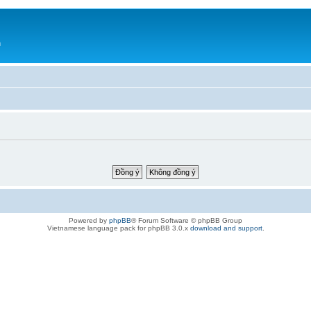
h
Powered by
phpBB
® Forum Software © phpBB Group
Vietnamese language pack for phpBB 3.0.x
download and support
.