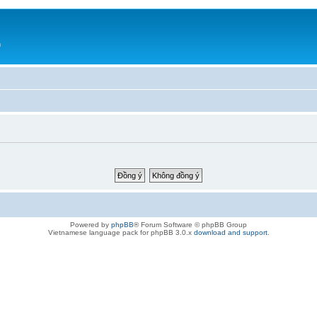
h
Powered by
phpBB
® Forum Software © phpBB Group
Vietnamese language pack for phpBB 3.0.x
download and support
.