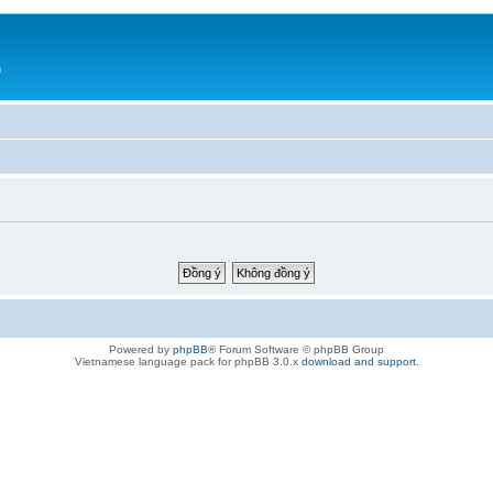
h
Powered by
phpBB
® Forum Software © phpBB Group
Vietnamese language pack for phpBB 3.0.x
download and support
.