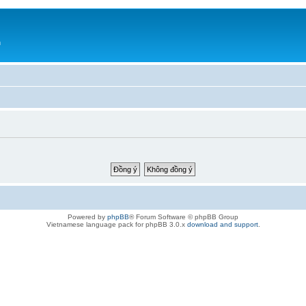
h
Powered by
phpBB
® Forum Software © phpBB Group
Vietnamese language pack for phpBB 3.0.x
download and support
.