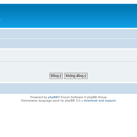
h
Powered by
phpBB
® Forum Software © phpBB Group
Vietnamese language pack for phpBB 3.0.x
download and support
.