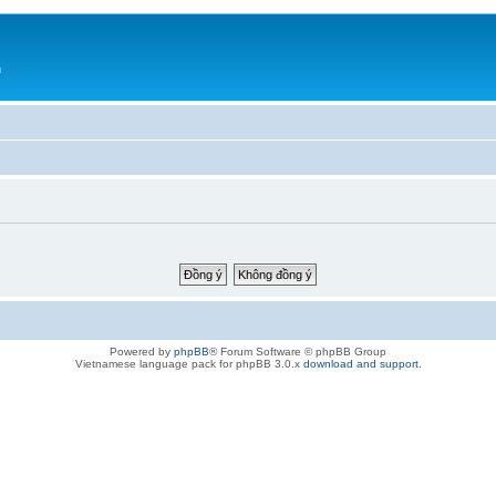
h
Powered by
phpBB
® Forum Software © phpBB Group
Vietnamese language pack for phpBB 3.0.x
download and support
.