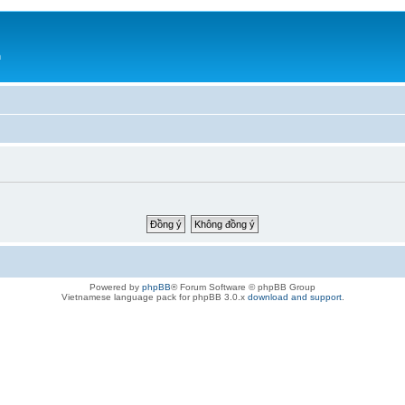
h
Powered by
phpBB
® Forum Software © phpBB Group
Vietnamese language pack for phpBB 3.0.x
download and support
.