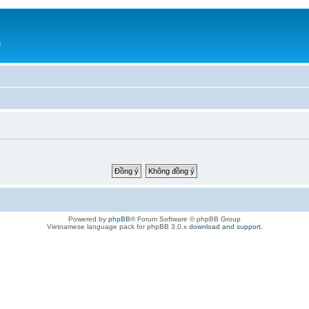
h
Powered by
phpBB
® Forum Software © phpBB Group
Vietnamese language pack for phpBB 3.0.x
download and support
.