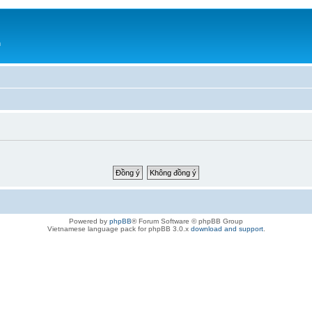
h
Powered by
phpBB
® Forum Software © phpBB Group
Vietnamese language pack for phpBB 3.0.x
download and support
.