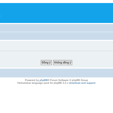
h
Powered by
phpBB
® Forum Software © phpBB Group
Vietnamese language pack for phpBB 3.0.x
download and support
.