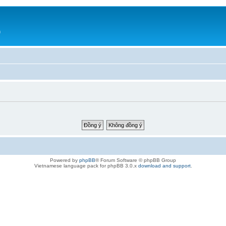
h
Powered by
phpBB
® Forum Software © phpBB Group
Vietnamese language pack for phpBB 3.0.x
download and support
.