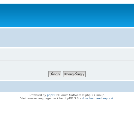
h
Powered by
phpBB
® Forum Software © phpBB Group
Vietnamese language pack for phpBB 3.0.x
download and support
.