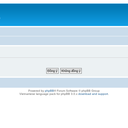
h
Powered by
phpBB
® Forum Software © phpBB Group
Vietnamese language pack for phpBB 3.0.x
download and support
.