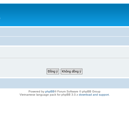
h
Powered by
phpBB
® Forum Software © phpBB Group
Vietnamese language pack for phpBB 3.0.x
download and support
.