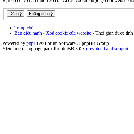
Bạn có chắc chắn muốn xoá tất cả các cookie được tạo bởi website n
Trang chủ
Ban điều hành
•
Xoá cookie của website
• Thời gian được tính
Powered by
phpBB
® Forum Software © phpBB Group
Vietnamese language pack for phpBB 3.0.x
download and support
.