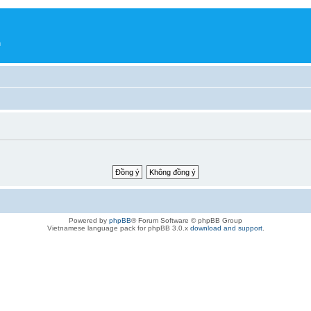
h
Powered by
phpBB
® Forum Software © phpBB Group
Vietnamese language pack for phpBB 3.0.x
download and support
.