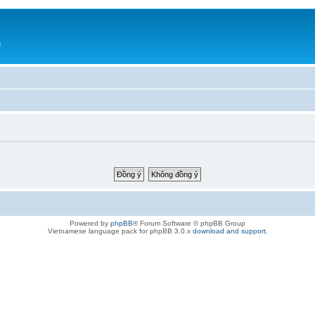
h
Powered by
phpBB
® Forum Software © phpBB Group
Vietnamese language pack for phpBB 3.0.x
download and support
.