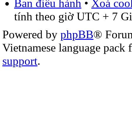
Ban điều hành
•
Xoá cook
tính theo giờ UTC + 7 G
Powered by
phpBB
® Foru
Vietnamese language pack 
support
.