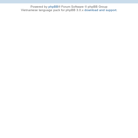
Powered by
phpBB
® Forum Software © phpBB Group
Vietnamese language pack for phpBB 3.0.x
download and support
.