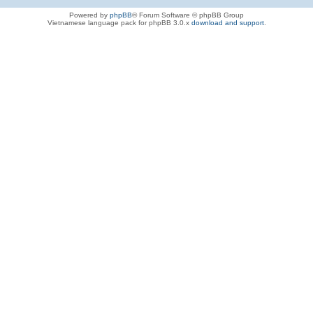
Powered by
phpBB
® Forum Software © phpBB Group
Vietnamese language pack for phpBB 3.0.x
download and support
.