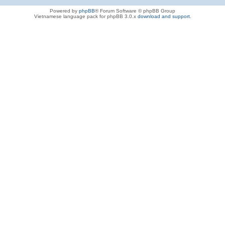
Powered by
phpBB
® Forum Software © phpBB Group
Vietnamese language pack for phpBB 3.0.x
download and support
.