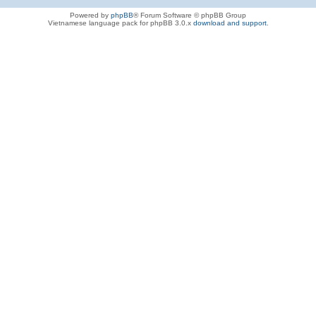
Powered by
phpBB
® Forum Software © phpBB Group
Vietnamese language pack for phpBB 3.0.x
download and support
.